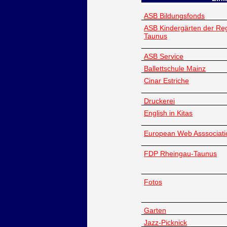
ASB Bildungsfonds
ASB Kindergärten der Re
Taunus
ASB Service
Ballettschule Mainz
Cinar Estriche
Druckerei
English in Kitas
European Web Asssociati
FDP Rheingau-Taunus
Fotos
Garten
Jazz-Picknick