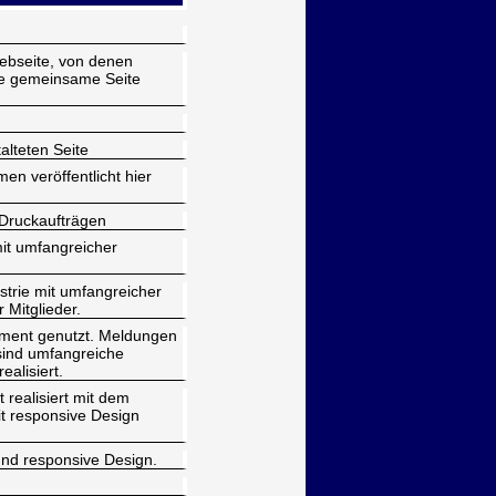
Webseite, von denen
ine gemeinsame Seite
talteten Seite
n veröffentlicht hier
 Druckaufträgen
it umfangreicher
trie mit umfangreicher
 Mitglieder.
ement genutzt. Meldungen
 sind umfangreiche
ealisiert.
 realisiert mit dem
it responsive Design
und responsive Design.